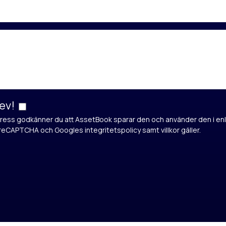
ev!
ess godkänner du att AssetBook sparar den och använder den i enl
v reCAPTCHA och
Googles integritetspolicy
samt
villkor
gäller.