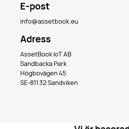
E-post
info@assetbook.eu
Adress
AssetBook IoT AB
Sandbacka Park
Högbovägen 45
SE-811 32 Sandviken