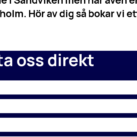
de i Sandviken men har även 
holm. Hör av dig så bokar vi e
a oss direkt