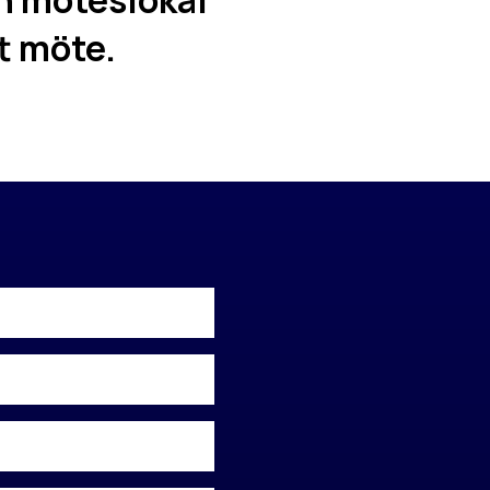
en möteslokal
tt möte.