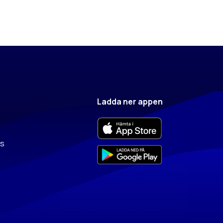
Ladda ner appen
ss